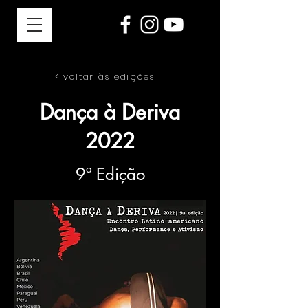
< voltar às edições
Dança à Deriva
2022
9ª Edição