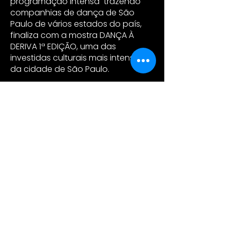
programação intensa trazendo
companhias de dança de São
Paulo de vários estados do país,
finaliza com a mostra DANÇA À
DERIVA 1ª EDIÇÃO, uma das
investidas culturais mais intensas
da cidade de São Paulo.
Apoio:
Funarte SP – Ministério da Cultura
Realização: Radar Cultural Gestão
e Projetos.
Concepção e Direção Geral:
Solange Borelli
Serviço: COMPLEXO CULTURAL
FUNARTE SP - Alameda Nothmann,
1058 - Campos Elíseos São Paulo-
SP - Próximo ao metro Santa
Cecilia. De 24 a 30 de setembro,
2012. Atividades das 10h às 22h.