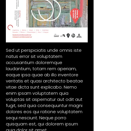
Sed ut perspiciatis unde omnis iste
natus error sit voluptatem
accusantium doloremque
laudantium, totam rem aperiam,
eaque ipsa quae ab illo inventore
veritatis et quasi architecto beatae
vitae dicta sunt explicabo. Nemo
enim ipsam voluptatem quia
voluptas sit aspernatur aut odit aut
fugit, sed quia consequuntur magni
dolores eos qui ratione voluptatem
sequi nesciunt. Neque porro
quisquam est, qui dolorem ipsum
quia dolor sit amet.