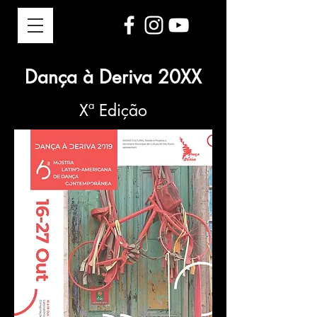
Dança à Deriva 20XX
Xª Edição